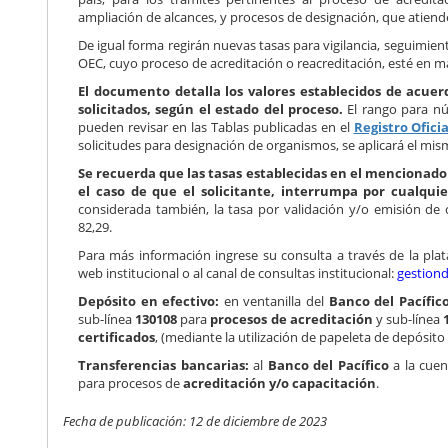
ampliación de alcances, y procesos de designación, que atiende
De igual forma regirán nuevas tasas para vigilancia, seguimient
OEC, cuyo proceso de acreditación o reacreditación, esté en m
El documento detalla los valores establecidos de acue
solicitados, según el estado del proceso.
El rango para nú
pueden revisar en las Tablas publicadas en el
Registro Oficia
solicitudes para designación de organismos, se aplicará el mi
Se recuerda que las tasas establecidas en el mencionado
el caso de que el solicitante, interrumpa por cualqui
considerada también, la tasa por validación y/o emisión de
82,29.
Para más información ingrese su consulta a través de la pl
web institucional o al canal de consultas institucional:
gestion
Depósito en efectivo:
en ventanilla del
Banco del Pacífic
sub-línea
130108
para
procesos de acreditación
y sub-línea
certificados
, (mediante la utilización de papeleta de depósit
Transferencias bancarias:
al
Banco del Pacífico
a la cuen
para procesos de
acreditación y/o capacitación
.
Fecha de publicación: 12 de diciembre de 2023