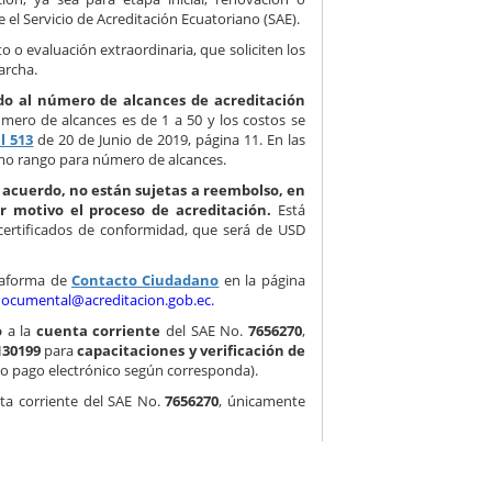
 el Servicio de Acreditación Ecuatoriano (SAE).
o o evaluación extraordinaria, que soliciten los
archa.
rdo al número de alcances de acreditación
mero de alcances es de 1 a 50 y los costos se
l 513
de 20 de Junio de 2019, página 11. En las
smo rango para número de alcances.
 acuerdo, no están sujetas a reembolso, en
er motivo el proceso de acreditación.
Está
 certificados de conformidad, que será de USD
ataforma de
Contacto Ciudadano
en la página
documental@acreditacion.gob.ec.
o
a la
cuenta corriente
del SAE No.
7656270
,
130199
para
capacitaciones y verificación de
o o pago electrónico según corresponda).
ta corriente del SAE No.
7656270
, únicamente