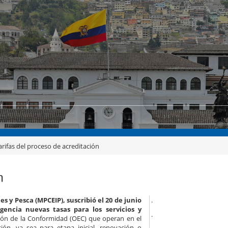
arifas del proceso de acreditación
n
s y Pesca (MPCEIP), suscribió el 20 de junio
.
encia nuevas tasas para los servicios y
.
ón de la Conformidad (OEC) que operan en el
ción, ya sea para etapa inicial, renovación o