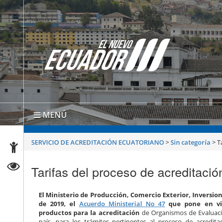
MENÚ
SERVICIO DE ACREDITACIÓN ECUATORIANO
>
Sin categoría
>
T
Tarifas del proceso de acreditació
El Ministerio de Producción, Comercio Exterior, Inversione
de 2019, el
Acuerdo Ministerial No 47
que pone en vig
productos para la acreditación
de Organismos de Evaluaci
país, para los trámites pertinentes al proceso de acredita