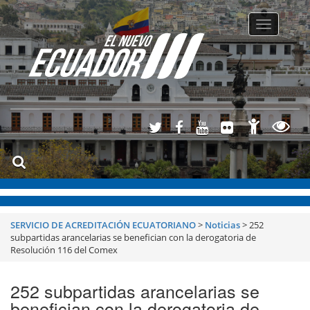
Toggle
navigatio
SERVICIO DE ACREDITACIÓN ECUATORIANO
>
Noticias
>
252
subpartidas arancelarias se benefician con la derogatoria de
Resolución 116 del Comex
252 subpartidas arancelarias se
benefician con la derogatoria de