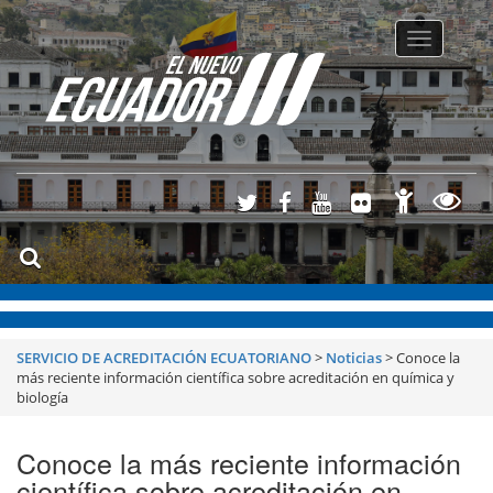
Toggle
navigatio
SERVICIO DE ACREDITACIÓN ECUATORIANO
>
Noticias
>
Conoce la
más reciente información científica sobre acreditación en química y
biología
Conoce la más reciente información
científica sobre acreditación en