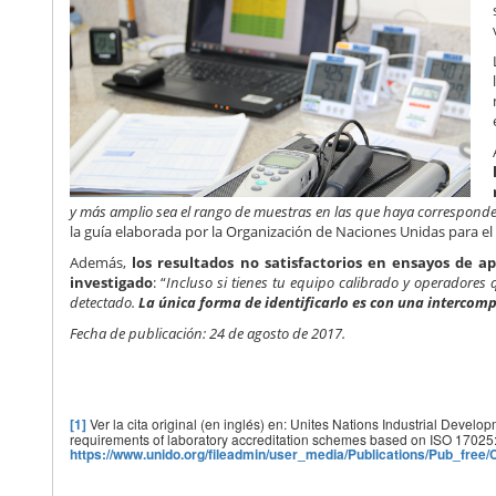
y más amplio sea el rango de muestras en las que haya corresponden
la guía elaborada por la Organización de Naciones Unidas para el 
Además,
los resultados no satisfactorios en ensayos de a
investigado
: “
Incluso si tienes tu equipo calibrado y operadores
detectado.
La única forma de identificarlo es con una intercom
Fecha de publicación: 24 de agosto de 2017.
[1]
Ver la cita original (en inglés) en: Unites Nations Industrial Deve
requirements of laboratory accreditation schemes based on ISO 17025:
https://www.unido.org/fileadmin/user_media/Publications/Pub_fre