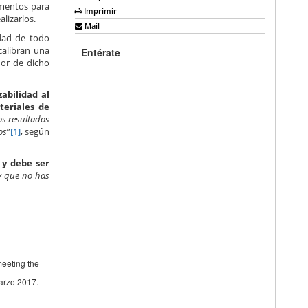
ementos para
Imprimir
alizarlos.
Mail
idad de todo
calibran una
Entérate
dor de dicho
abilidad al
teriales de
os resultados
os
”
[1]
, según
 y debe ser
 y que no has
meeting the
arzo 2017.