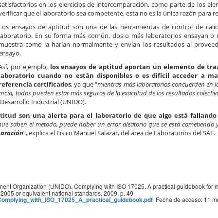
satisfactorios en los ejercicios de intercomparación, como parte de los el
verificar que el laboratorio sea competente, esta no es la única razón para re
Los ensayos de aptitud son una de las herramientas de control de cal
laboratorio. En su forma más común, dos o más laboratorios ensayan o 
muestra como la harían normalmente y envían los resultados al provee
ensayo.
Así, por ejemplo,
los ensayos de aptitud aportan un elemento de traz
laboratorio cuando no están disponibles o es difícil acceder a ma
referencia certificados
, ya que “
mientras más laboratorios concuerden en l
cia, todos pueden estar más seguros de la exactitud de los resultados colectiv
Desarrollo Industrial (UNIDO).
ptitud son una alerta para el laboratorio de que algo está fallando
 que saben el método, puede haber un error aleatorio que se está cometiendo
paración
”, explica el Físico Manuel Salazar, del área de Laboratorios del SAE.
lopment Organization (UNIDO). Complying with ISO 17025. A practical guidebook for 
2005 or equivalent national standards. 2009, p. 49
e/Complying_with_ISO_17025_A_practical_guidebook.pdf
Fecha de acceso: 11 m