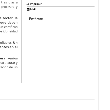
tres días a
Imprimir
, procesos y
Mail
e sector, la
Entérate
s que deben
e certifican
 e idoneidad
nfiables.
Un
entes en el
erar varios
structurar y
cación de un