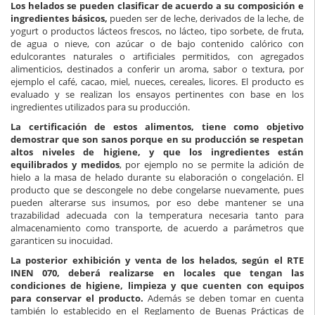
Los helados se pueden clasificar de acuerdo a su composición e
ingredientes básicos,
pueden ser de leche, derivados de la leche, de
yogurt o productos lácteos frescos, no lácteo, tipo sorbete, de fruta,
de agua o nieve, con azúcar o de bajo contenido calórico con
edulcorantes naturales o artificiales permitidos, con agregados
alimenticios, destinados a conferir un aroma, sabor o textura, por
ejemplo el café, cacao, miel, nueces, cereales, licores. El producto es
evaluado y se realizan los ensayos pertinentes con base en los
ingredientes utilizados para su producción.
La certificación de estos alimentos, tiene como objetivo
demostrar que son sanos porque en su producción se respetan
altos niveles de higiene, y que los ingredientes están
equilibrados y medidos
, por ejemplo no se permite la adición de
hielo a la masa de helado durante su elaboración o congelación. El
producto que se descongele no debe congelarse nuevamente, pues
pueden alterarse sus insumos, por eso debe mantener se una
trazabilidad adecuada con la temperatura necesaria tanto para
almacenamiento como transporte, de acuerdo a parámetros que
garanticen su inocuidad.
La posterior exhibición y venta de los helados, según el RTE
INEN 070, deberá realizarse en locales que tengan las
condiciones de higiene, limpieza y que cuenten con equipos
para conservar el producto.
Además se deben tomar en cuenta
también lo establecido en el Reglamento de Buenas Prácticas de