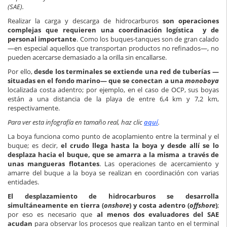
(SAE).
Realizar la carga y descarga de hidrocarburos
son operaciones
complejas que requieren una coordinación logística y de
personal importante
. Como los buques-tanques son de gran calado
—en especial aquellos que transportan productos no refinados—, no
pueden acercarse demasiado a la orilla sin encallarse.
Por ello,
desde los terminales se extiende una red de tuberías —
situadas en el fondo marino— que se conectan a una
monoboya
localizada costa adentro; por ejemplo, en el caso de OCP, sus boyas
están a una distancia de la playa de entre 6,4 km y 7,2 km,
respectivamente.
Para ver esta infografía en tamaño real, haz clic
aquí
.
La boya funciona como punto de acoplamiento entre la terminal y el
buque; es decir,
el crudo llega hasta la boya y desde allí se lo
desplaza hacia el buque, que se amarra a la misma a través de
unas mangueras flotantes
. Las operaciones de acercamiento y
amarre del buque a la boya se realizan en coordinación con varias
entidades.
El desplazamiento de hidrocarburos se desarrolla
simultáneamente en tierra (
onshore
) y costa adentro (
offshore
)
;
por eso es necesario que
al menos dos evaluadores del SAE
acudan
para observar los procesos que realizan tanto en el terminal