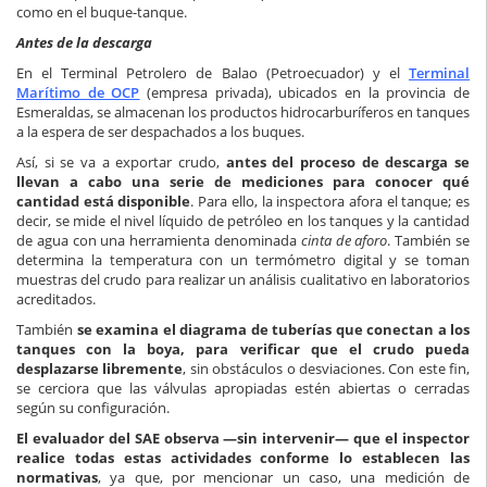
como en el buque-tanque.
Antes de la descarga
En el Terminal Petrolero de Balao (Petroecuador) y el
Terminal
Marítimo de OCP
(empresa privada), ubicados en la provincia de
Esmeraldas, se almacenan los productos hidrocarburíferos en tanques
a la espera de ser despachados a los buques.
Así, si se va a exportar crudo,
antes del proceso de descarga se
llevan a cabo una serie de mediciones para conocer qué
cantidad está disponible
. Para ello, la inspectora afora el tanque; es
decir, se mide el nivel líquido de petróleo en los tanques y la cantidad
de agua con una herramienta denominada
cinta de aforo
. También se
determina la temperatura con un termómetro digital y se toman
muestras del crudo para realizar un análisis cualitativo en laboratorios
acreditados.
También
se examina el diagrama de tuberías que conectan a los
tanques con la boya, para verificar que el crudo pueda
desplazarse libremente
, sin obstáculos o desviaciones. Con este fin,
se cerciora que las válvulas apropiadas estén abiertas o cerradas
según su configuración.
El evaluador del SAE observa —sin intervenir— que el inspector
realice todas estas actividades conforme lo establecen las
normativas
, ya que, por mencionar un caso, una medición de