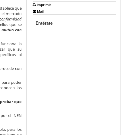
Imprimir
establece que
Mail
n el mercado
e conformidad
Entérate
ellos que se
o mutuo con
funciona la
izar que su
ecíficos al
 procede con
e para poder
econocen los
mprobar que
 por el INEN
plo, para los
rganismo de