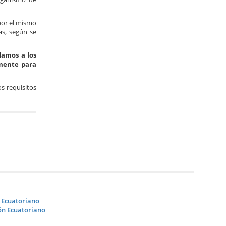
por el mismo
as, según se
amos a los
amente para
s requisitos
n Ecuatoriano
ión Ecuatoriano