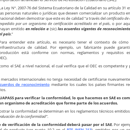
La Ley N°. 2007-76 del Sistema Ecuatoriano de la Calidad en su artículo 31 
las personas naturales o jurídicas que deseen comercializar un producto e
nacional deben demostrar que este es de calidad “a través del
certificado d
expedido por un organismo de certificación acreditado en el país
, o por aqu
hayan emitido
en relación a
(sic)
los acuerdos vigentes de reconocimient
el país
.”
Para entender este artículo, es necesario tener el contexto de cómo 
infraestructura de calidad. Por ejemplo, un fabricante puede garant
producción está conforme con normas, reglamentos y requisitos esp
OEC).
omo el SAE a nivel nacional, el cual verifica que el OEC es competente y
os mercados internacionales no tenga necesidad de certificarse nuevament
cuerdos de reconocimiento
mediante los cuales los países firmantes r
ios.
CUAPASS para verificar la conformidad, lo que hacemos en SAE es co
un organismo de acreditación que forme parte de los acuerdos.
ostrar la conformidad se determinan en los reglamentos técnicos emitidos
valuación de la conformidad”
.
 de verificación de la conformidad deberá pasar por el SAE
. Por ejem
ad de producto
(ver punto 10.2 en el
RTE INEN 213
), emitidos por un o