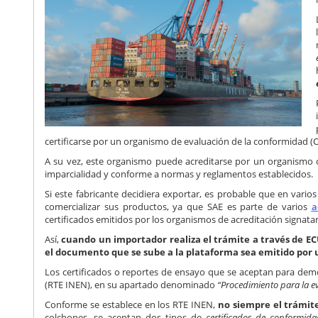
certificarse por un organismo de evaluación de la conformidad (
A su vez, este organismo puede acreditarse por un organismo c
imparcialidad y conforme a normas y reglamentos establecidos.
Si este fabricante decidiera exportar, es probable que en vari
comercializar sus productos, ya que SAE es parte de varios
a
certificados emitidos por los organismos de acreditación signatar
Así,
cuando un importador realiza el trámite a través de E
el documento que se sube a la plataforma sea emitido por 
Los certificados o reportes de ensayo que se aceptan para dem
(RTE INEN), en su apartado denominado
“Procedimiento para la e
Conforme se establece en los RTE INEN,
no siempre el trámite
colchones, se aceptan dos tipos de
certificados de conformid