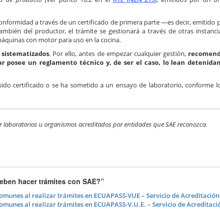
onformidad a través de un certificado de primera parte —es decir, emitido 
mbién del productor, el trámite se gestionará a través de otras instanci
áquinas con motor para uso en la cocina.
 sistematizados
. Por ello, antes de empezar cualquier gestión,
recomend
ar posee un reglamento técnico y, de ser el caso, lo lean detenid
ido certificado o se ha sometido a un ensayo de laboratorio, conforme lo
 laboratorios u organismos acreditados por entidades que SAE reconozca.
eben hacer trámites con SAE?
”
comunes al realizar trámites en ECUAPASS-VUE – Servicio de Acreditació
comunes al realizar trámites en ECUAPASS-V.U.E. – Servicio de Acreditac