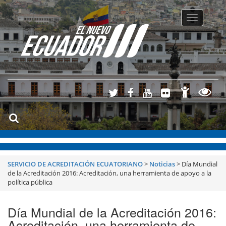
Toggle
navigatio
SERVICIO DE ACREDITACIÓN ECUATORIANO
>
Noticias
>
Día Mundial
de la Acreditación 2016: Acreditación, una herramienta de apoyo a la
política pública
Día Mundial de la Acreditación 2016:
Acreditación, una herramienta de