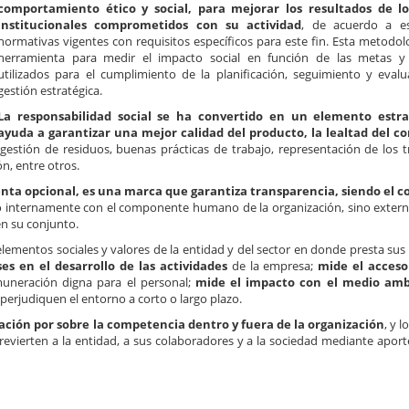
comportamiento ético y social, para mejorar los resultados de lo
institucionales comprometidos con su actividad
, de acuerdo a e
normativas vigentes con requisitos específicos para este fin. Esta metodolo
herramienta para medir el impacto social en función de las metas y
utilizados para el cumplimiento de la planificación, seguimiento y eval
gestión estratégica.
La responsabilidad social se ha convertido en un elemento estr
ayuda a garantizar una mejor calidad del producto, la lealtad del c
 gestión de residuos, buenas prácticas de trabajo, representación de los t
ón, entre otros.
nta opcional, es una marca que garantiza transparencia, siendo el 
lo internamente con el componente humano de la organización, sino exte
en su conjunto.
lementos sociales y valores de la entidad y del sector en donde presta sus 
es en el desarrollo de las actividades
de la empresa;
mide el acces
uneración digna para el personal;
mide el impacto con el medio am
erjudiquen el entorno a corto o largo plazo.
ación por sobre la competencia dentro y fuera de la organización
, y 
revierten a la entidad, a sus colaboradores y a la sociedad mediante aport