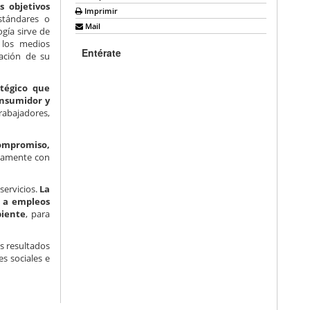
s objetivos
Imprimir
stándares o
Mail
gía sirve de
 los medios
Entérate
uación de su
atégico que
onsumidor y
rabajadores,
compromiso,
rnamente con
servicios.
La
o a empleos
biente
, para
los resultados
es sociales e