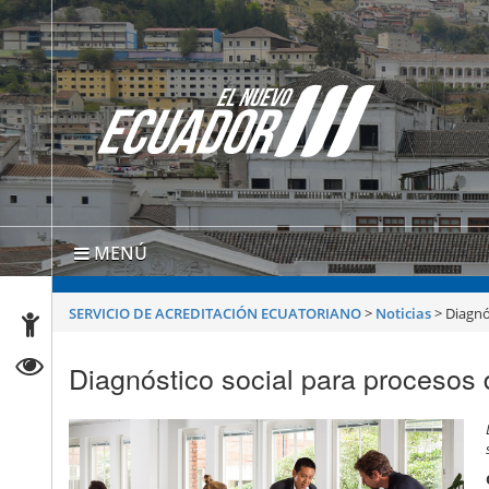
MENÚ
SERVICIO DE ACREDITACIÓN ECUATORIANO
>
Noticias
>
Diagnó
Diagnóstico social para procesos