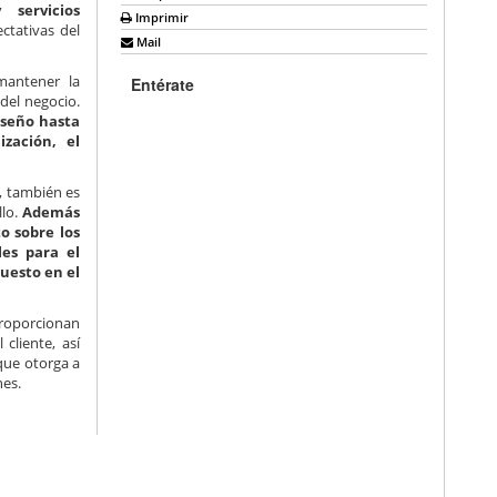
 servicios
Imprimir
ctativas del
Mail
mantener la
Entérate
del negocio.
iseño hasta
ización, el
a, también es
llo.
Además
o sobre los
les para el
puesto en el
proporcionan
cliente, así
 que otorga a
nes.