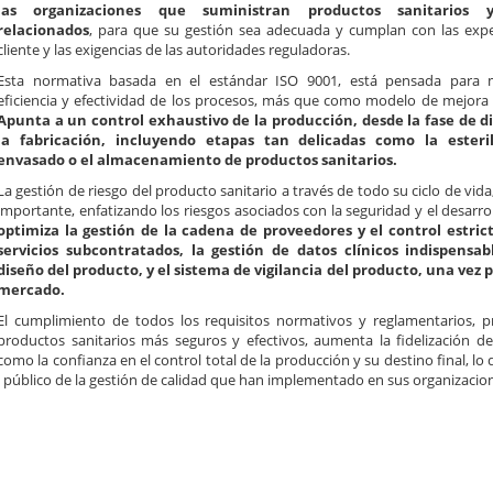
las organizaciones que suministran productos sanitarios y
relacionados
, para que su gestión sea adecuada y cumplan con las expe
cliente y las exigencias de las autoridades reguladoras.
Esta normativa basada en el estándar ISO 9001, está pensada para 
eficiencia y efectividad de los procesos, más que como modelo de mejora 
Apunta a un control exhaustivo de la producción, desde la fase de d
la fabricación, incluyendo etapas tan delicadas como la esteril
envasado o el almacenamiento de productos sanitarios.
La gestión de riesgo del producto sanitario a través de todo su ciclo de vid
importante, enfatizando los riesgos asociados con la seguridad y el desarro
optimiza la gestión de la cadena de proveedores y el control estrict
servicios subcontratados, la gestión de datos clínicos indispensab
diseño del producto, y el sistema de vigilancia del producto, una vez 
mercado.
El cumplimiento de todos los requisitos normativos y reglamentarios, 
productos sanitarios más seguros y efectivos, aumenta la fidelización del 
como la confianza en el control total de la producción y su destino final, lo
 público de la gestión de calidad que han implementado en sus organizacio