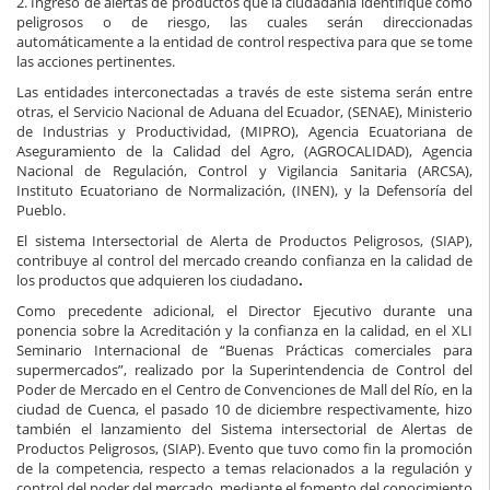
2. Ingreso de alertas de productos que la ciudadanía identifique como
peligrosos o de riesgo, las cuales serán direccionadas
automáticamente a la entidad de control respectiva para que se tome
las acciones pertinentes.
Las entidades interconectadas a través de este sistema serán entre
otras, el Servicio Nacional de Aduana del Ecuador, (SENAE), Ministerio
de Industrias y Productividad, (MIPRO), Agencia Ecuatoriana de
Aseguramiento de la Calidad del Agro, (AGROCALIDAD), Agencia
Nacional de Regulación, Control y Vigilancia Sanitaria (ARCSA),
Instituto Ecuatoriano de Normalización, (INEN), y la Defensoría del
Pueblo.
El sistema Intersectorial de Alerta de Productos Peligrosos, (SIAP),
contribuye al control del mercado creando confianza en la calidad de
los productos que adquieren los ciudadano
.
Como precedente adicional, el Director Ejecutivo durante una
ponencia sobre la Acreditación y la confianza en la calidad, en el XLI
Seminario Internacional de “Buenas Prácticas comerciales para
supermercados”, realizado por la Superintendencia de Control del
Poder de Mercado en el Centro de Convenciones de Mall del Río, en la
ciudad de Cuenca, el pasado 10 de diciembre respectivamente, hizo
también el lanzamiento del Sistema intersectorial de Alertas de
Productos Peligrosos, (SIAP). Evento que tuvo como fin la promoción
de la competencia, respecto a temas relacionados a la regulación y
control del poder del mercado, mediante el fomento del conocimiento