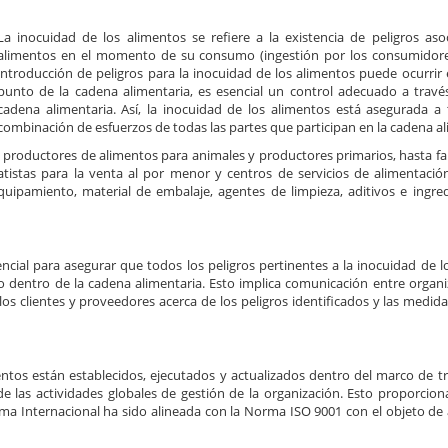
La inocuidad de los alimentos se refiere a la existencia de peligros aso
alimentos en el momento de su consumo (ingestión por los consumidore
introducción de peligros para la inocuidad de los alimentos puede ocurrir 
punto de la cadena alimentaria, es esencial un control adecuado a travé
cadena alimentaria. Así, la inocuidad de los alimentos está asegurada a 
combinación de esfuerzos de todas las partes que participan en la cadena al
e productores de alimentos para animales y productores primarios, hasta fa
tistas para la venta al por menor y centros de servicios de alimentació
uipamiento, material de embalaje, agentes de limpieza, aditivos e ingred
ncial para asegurar que todos los peligros pertinentes a la inocuidad de l
dentro de la cadena alimentaria. Esto implica comunicación entre organi
s clientes y proveedores acerca de los peligros identificados y las medida
ntos están establecidos, ejecutados y actualizados dentro del marco de t
e las actividades globales de gestión de la organización. Esto proporcio
orma Internacional ha sido alineada con la Norma ISO 9001 con el objeto de