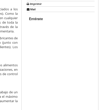
Imprimir
ciados a los
Mail
s). Como la
en cualquier
Entérate
s de toda la
través de la
imentaria.
bricantes de
n (junto con
ientes). Los
os alimentos
zaciones, en
s de control
rabajo de un
na el máximo
 aumentar la