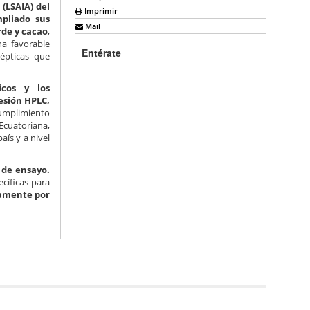
(LSAIA) del
Imprimir
mpliado sus
Mail
rde y cacao
,
na favorable
Entérate
lépticas que
icos y los
esión HPLC,
umplimiento
cuatoriana,
aís y a nivel
s de ensayo.
cíficas para
namente por