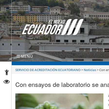
MENÚ
SERVICIO DE ACREDITACIÓN ECUATORIANO
>
Noticias
>
Con en
Con ensayos de laboratorio se ana