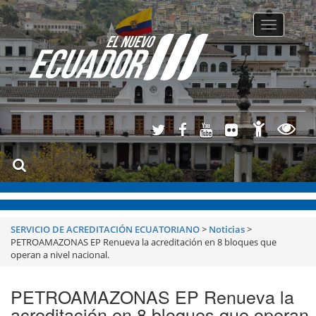
Toggle
navigatio
SERVICIO DE ACREDITACIÓN ECUATORIANO
>
Noticias
>
PETROAMAZONAS EP Renueva la acreditación en 8 bloques que
operan a nivel nacional.
PETROAMAZONAS EP Renueva la
acreditación en 8 bloques que operan