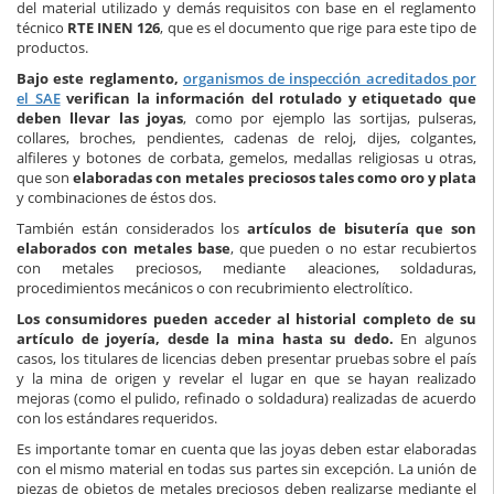
del material utilizado y demás requisitos con base en el reglamento
técnico
RTE INEN 126
, que es el documento que rige para este tipo de
productos.
Bajo este reglamento,
organismos de inspección acreditados por
el SAE
verifican la información del rotulado y etiquetado que
deben llevar las joyas
, como por ejemplo las sortijas, pulseras,
collares, broches, pendientes, cadenas de reloj, dijes, colgantes,
alfileres y botones de corbata, gemelos, medallas religiosas u otras,
que son
elaboradas con metales preciosos tales como oro y plata
y combinaciones de éstos dos.
También están considerados los
artículos de bisutería que son
elaborados con metales base
, que pueden o no estar recubiertos
con metales preciosos, mediante aleaciones, soldaduras,
procedimientos mecánicos o con recubrimiento electrolítico.
Los consumidores pueden acceder al historial completo de su
artículo de joyería, desde la mina hasta su dedo.
En algunos
casos, los titulares de licencias deben presentar pruebas sobre el país
y la mina de origen y revelar el lugar en que se hayan realizado
mejoras (como el pulido, refinado o soldadura) realizadas de acuerdo
con los estándares requeridos.
Es importante tomar en cuenta que las joyas deben estar elaboradas
con el mismo material en todas sus partes sin excepción. La unión de
piezas de objetos de metales preciosos deben realizarse mediante el