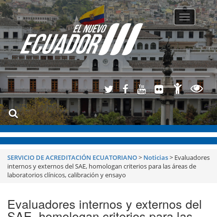
Toggle
navigatio
SERVICIO DE ACREDITACIÓN ECUATORIANO
>
Noticias
>
Evaluadores
internos y externos del SAE, homologan criterios para las áreas de
laboratorios clínicos, calibración y ensayo
Evaluadores internos y externos del
SAE, homologan criterios para las