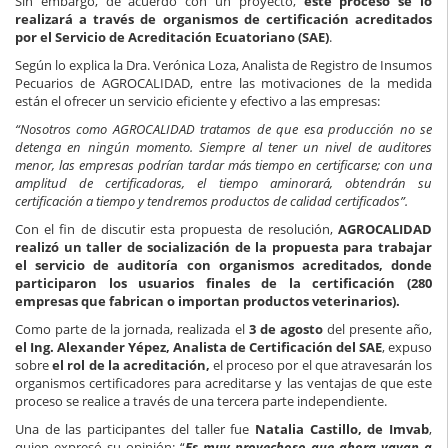
Sin embargo, de acuerdo con un proyecto,
este proceso se lo
realizará a través de organismos de certificación acreditados
por el Servicio de Acreditación Ecuatoriano (SAE)
.
Según lo explica la Dra. Verónica Loza, Analista de Registro de Insumos
Pecuarios de AGROCALIDAD, entre las motivaciones de la medida
están el ofrecer un servicio eficiente y efectivo a las empresas:
“Nosotros como AGROCALIDAD tratamos de que esa producción no se
detenga en ningún momento. Siempre al tener un nivel de auditores
menor, las empresas podrían tardar más tiempo en certificarse; con una
amplitud de certificadoras, el tiempo aminorará, obtendrán su
certificación a tiempo y tendremos productos de calidad certificados”.
Con el fin de discutir esta propuesta de resolución,
AGROCALIDAD
realizó un taller de socialización de la propuesta para trabajar
el servicio de auditoría con organismos acreditados, donde
participaron los usuarios finales de la certificación (280
empresas que fabrican o importan productos veterinarios).
Como parte de la jornada, realizada el
3 de agosto
del presente año,
el Ing. Alexander Yépez, Analista de Certificación del SAE
, expuso
sobre
el rol de la acreditación,
el proceso por el que atravesarán los
organismos certificadores para acreditarse y las ventajas de que este
proceso se realice a través de una tercera parte independiente.
Una de las participantes del taller fue
Natalia Castillo, de Imvab
,
quien expresó su opinión: “
Es muy provechoso que ahora vayan a