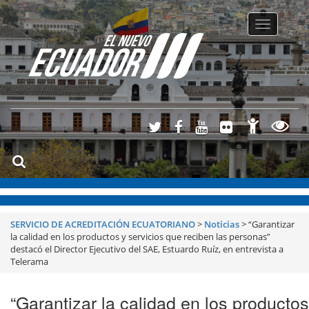
Toggle
navigatio
SERVICIO DE ACREDITACIÓN ECUATORIANO
>
Noticias
>
“Garantizar
la calidad en los productos y servicios que reciben las personas”
destacó el Director Ejecutivo del SAE, Estuardo Ruíz, en entrevista a
Telerama
“Garantizar la calidad en los productos