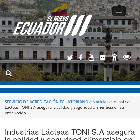
Toggle
navigatio
SERVICIO DE ACREDITACIÓN ECUATORIANO
>
Noticias
>
Industrias
Lácteas TONI S.A asegura la calidad y seguridad alimenticia en su
producción
Industrias Lácteas TONI S.A asegura
la calidad y seguridad alimenticia en