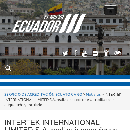
Toggle
navigatio
SERVICIO DE ACREDITACIÓN ECUATORIANO
>
Noticias
>
INTERTEK
INTERNATIONAL LIMITED S.A. realiza inspecciones acreditadas en
etiquetado y rotulado
INTERTEK INTERNATIONAL
LIMITED S.A. realiza inspecciones