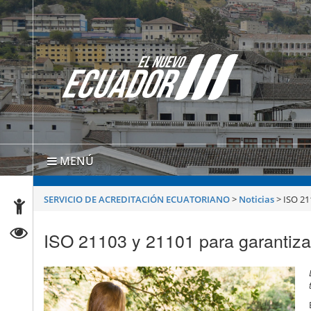
MENÚ
SERVICIO DE ACREDITACIÓN ECUATORIANO
>
Noticias
>
ISO 21
ISO 21103 y 21101 para garantizar