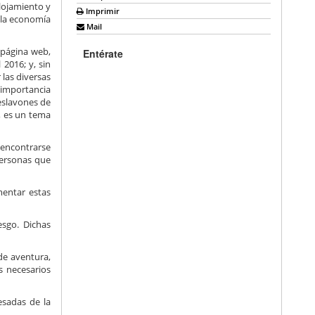
lojamiento y
Imprimir
 la economía
Mail
 página web,
Entérate
2016; y, sin
 las diversas
 importancia
 eslavones de
, es un tema
y encontrarse
personas que
mentar estas
esgo. Dichas
de aventura,
s necesarios
esadas de la