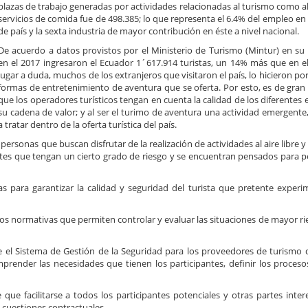
plazas de trabajo generadas por actividades relacionadas al turismo como a
servicios de comida fue de 498.385; lo que representa el 6.4% del empleo en
de país y la sexta industria de mayor contribución en éste a nivel nacional.
De acuerdo a datos provistos por el Ministerio de Turismo (Mintur) en su
en el 2017 ingresaron el Ecuador 1´617.914 turistas, un 14% más que en el 
lugar a duda, muchos de los extranjeros que visitaron el país, lo hicieron por
formas de entretenimiento de aventura que se oferta. Por esto, es de gran
que los operadores turísticos tengan en cuenta la calidad de los diferentes
su cadena de valor; y al ser el turimo de aventura una actividad emergente
a tratar dentro de la oferta turística del país.
ersonas que buscan disfrutar de la realización de actividades al aire libre 
rtes que tengan un cierto grado de riesgo y se encuentran pensados para 
s para garantizar la calidad y seguridad del turista que pretente experi
dos normativas que permiten controlar y evaluar las situaciones de mayor ri
e el Sistema de Gestión de la Seguridad para los proveedores de turismo 
mprender las necesidades que tienen los participantes, definir los proceso
que facilitarse a todos los participantes potenciales y otras partes inter
 cuestiones contractuales.