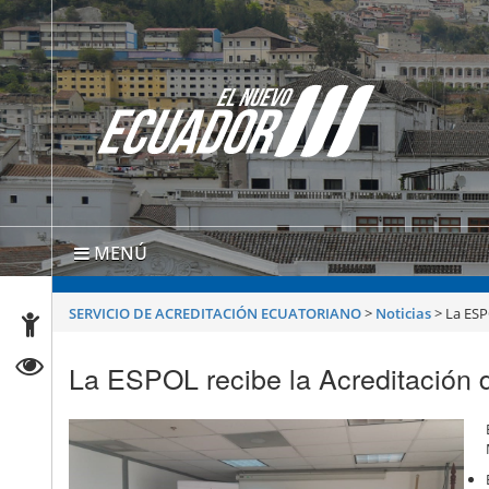
MENÚ
SERVICIO DE ACREDITACIÓN ECUATORIANO
>
Noticias
>
La ESP
La ESPOL recibe la Acreditación 