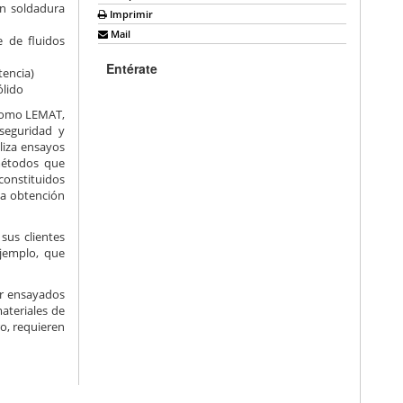
in soldadura
Imprimir
Mail
e de fluidos
Entérate
tencia)
ólido
 como LEMAT,
 seguridad y
liza ensayos
 métodos que
constituidos
la obtención
sus clientes
jemplo, que
er ensayados
materiales de
o, requieren