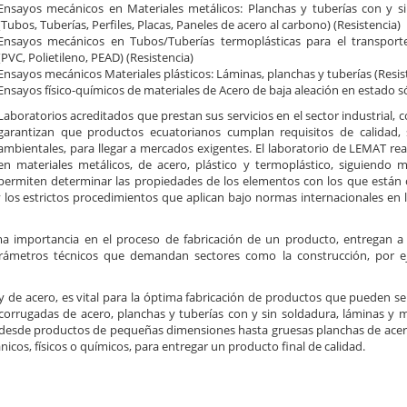
Ensayos mecánicos en Materiales metálicos: Planchas y tuberías con y s
(Tubos, Tuberías, Perfiles, Placas, Paneles de acero al carbono) (Resistencia)
Ensayos mecánicos en Tubos/Tuberías termoplásticas para el transport
(PVC, Polietileno, PEAD) (Resistencia)
Ensayos mecánicos Materiales plásticos: Láminas, planchas y tuberías (Resis
Ensayos físico-químicos de materiales de Acero de baja aleación en estado s
Laboratorios acreditados que prestan sus servicios en el sector industrial,
garantizan que productos ecuatorianos cumplan requisitos de calidad,
ambientales, para llegar a mercados exigentes. El laboratorio de LEMAT rea
en materiales metálicos, de acero, plástico y termoplástico, siguiendo
permiten determinar las propiedades de los elementos con los que están 
 los estrictos procedimientos que aplican bajo normas internacionales en 
ma importancia en el proceso de fabricación de un producto, entregan a 
arámetros técnicos que demandan sectores como la construcción, por e
y de acero, es vital para la óptima fabricación de productos que pueden s
as corrugadas de acero, planchas y tuberías con y sin soldadura, láminas y 
s, desde productos de pequeñas dimensiones hasta gruesas planchas de acer
os, físicos o químicos, para entregar un producto final de calidad.