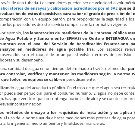
través de una tubería. Los medidores pueden ser de velocidad o volumétri
laboratorios de ensayos y calibración acreditados por el SAE
que se d
evaluación de estos dispositivos para saber el grado de precisión del
comparación con un equipo patrón, para proporcionar la seguridad a los
que los proveedores de este servicio cumplen con la normativa vigente.
Por ejemplo,
los laboratorios de medidores de la Empresa Pública Me
de Agua Potable y Saneamiento (EPMAS) en Quito e INTERAGUA en
cuentan con el aval del Servicio de Acreditación Ecuatoriano pa
ensayos en medidores de agua potable fría
. Los aspectos relev
observados son el caudal de arranque, si existen errores de precisión
medidores y su desempeño.
sar una cantidad de agua en un tiempo determinado a través del medidor
par
a controlar, verificar y mantener los medidores según la norma IS
 que todos los equipos se calibren
periódicamente.
lizando agua del acueducto público. En el caso de que el agua sea recircul
dor pueda ser perjudicial para el consumo humano. El agua no debe cont
ón, hay que verificar que no contenga burbujas de aire y se cuente con pr
prevenir contaminación.
os métodos de ensayo a los requisitos de instalación y se aplica 
s.
El uso de la norma ayuda a hacer mediciones más precisas de agua potab
ria, la ingeniería, medio ambiente y finalidades financieras.