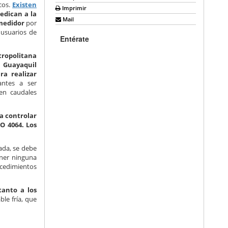
cos.
Existen
Imprimir
edican a la
Mail
 medidor
por
 usuarios de
Entérate
tropolitana
 Guayaquil
ra realizar
antes a ser
 en caudales
a controlar
O 4064. Los
ada, se debe
ener ninguna
ocedimientos
tanto a los
le fría, que