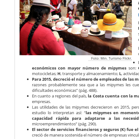
Foto: Min. Turismo Flickr.
económicos con mayor número de mipymes
son:
motocicletas;
H
, transporte y almacenamiento;
L
, activida
Para 2015,
decreció el número de empleados de las m
razones probablemente sea que a las mipymes les c
dificultades económicas” (pág. 488).
En cuanto a regiones del país,
la Costa cuenta con la 
empresas.
Las utilidades de las mipymes decrecieron en 2015, per
estudio lo interpretan así: “
las mipymes en momentos
capacidad rápida para adaptarse a las necesi
microemprendimientos” (pág. 290).
El sector de servicios financieros y seguros (K) fue
creció de manera sostenida el número de empresas vinculad