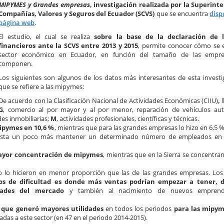
MIPYMES y Grandes empresas
, investigación realizada por la Superint
Compañías, Valores y Seguros del Ecuador (SCVS)
que se encuentra
disp
página web
.
El estudio, el cual se realiza
sobre la base de la declaración de l
financieros ante la SCVS entre 2013 y 2015
, permite conocer cómo se 
sector económico en Ecuador, en función del tamaño de las empr
componen.
Los siguientes son algunos de los datos más interesantes de esta investi
que se refiere a las mipymes:
De acuerdo con la Clasificación Nacional de Actividades Económicas (CIIU)
,
G
, comercio al por mayor y al por menor, reparación de vehículos au
des inmobiliarias;
M
, actividades profesionales, científicas y técnicas.
ipymes en 10,6 %
, mientras que para las grandes empresas lo hizo en 6,5 %
uesta un poco más mantener un determinado número de empleados en
mayor concentración de mipymes
, mientras que en la Sierra se concentra
o lo hicieron en menor proporción que las de las grandes empresas. Los
 de dificultad es donde más ventas podrían empezar a tener, d
dades del mercado
y también al nacimiento de nuevos emprend
 el que generó mayores utilidades
en todos los periodos
para las mipy
as a este sector (en 47 en el periodo 2014-2015).