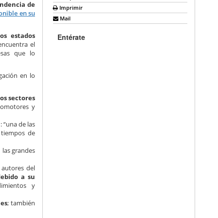
endencia de
Imprimir
onible en su
Mail
os estados
Entérate
encuentra el
esas que lo
gación en lo
 los sectores
tomotores y
: “una de las
 tiempos de
n las grandes
 autores del
ebido a su
imientos y
mes
; también