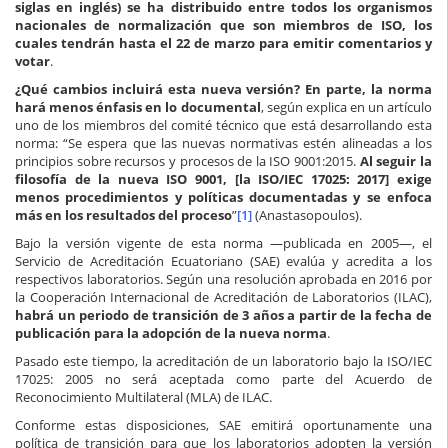
siglas en inglés) se ha distribuido entre todos los organismos
nacionales de normalización que son miembros de ISO, los
cuales tendrán hasta el 22 de marzo para emitir comentarios y
votar
.
¿Qué cambios incluirá esta nueva versión? En parte, la norma
hará menos énfasis en lo documental
, según explica en un artículo
uno de los miembros del comité técnico que está desarrollando esta
norma: “Se espera que las nuevas normativas estén alineadas a los
principios sobre recursos y procesos de la ISO 9001:2015.
Al seguir la
filosofía de la nueva ISO 9001, [la ISO/IEC 17025: 2017] exige
menos procedimientos y políticas documentadas y se enfoca
más en los resultados del proceso
”
[1]
(Anastasopoulos).
Bajo la versión vigente de esta norma —publicada en 2005—, el
Servicio de Acreditación Ecuatoriano (SAE) evalúa y acredita a los
respectivos laboratorios. Según una resolución aprobada en 2016 por
la Cooperación Internacional de Acreditación de Laboratorios (ILAC),
habrá un periodo de transición de 3 años a partir de la fecha de
publicación para la adopción de la nueva norma
.
Pasado este tiempo, la acreditación de un laboratorio bajo la ISO/IEC
17025: 2005 no será aceptada como parte del Acuerdo de
Reconocimiento Multilateral (MLA) de ILAC.
Conforme estas disposiciones, SAE emitirá oportunamente una
política de transición para que los laboratorios adopten la versión