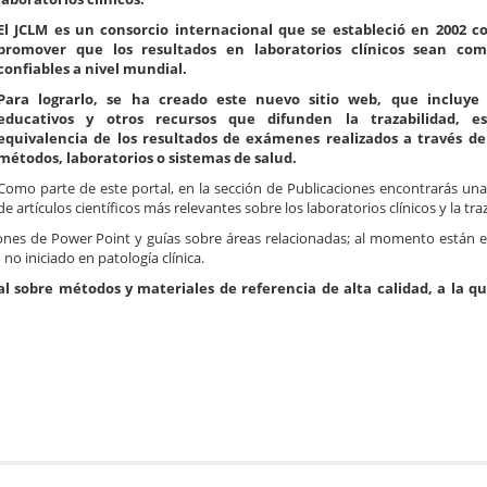
El JCLM es un consorcio internacional que se estableció en 2002 co
promover que los resultados en laboratorios clínicos sean com
confiables a nivel mundial
.
Para lograrlo, se ha creado este nuevo sitio web, que incluye 
educativos y otros recursos que difunden la trazabilidad, es
equivalencia de los resultados de exámenes realizados a través de
métodos, laboratorios o sistemas de salud.
Como parte de este portal, en la sección de Publicaciones encontrarás una 
de artículos científicos más relevantes sobre los laboratorios clínicos y la tra
ones de Power Point y guías sobre áreas relacionadas; al momento están e
no iniciado en patología clínica.
al sobre métodos y materiales de referencia de alta calidad, a la q