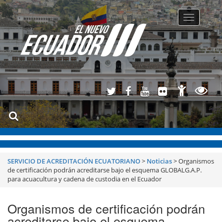
Toggle
navigatio
SERVICIO DE ACREDITACIÓN ECUATORIANO
>
Noticias
>
Organismos
de certificación podrán acreditarse bajo el esquema GLOBALG.A.P.
para acuacultura y cadena de custodia en el Ecuador
Organismos de certificación podrán
acreditarse bajo el esquema