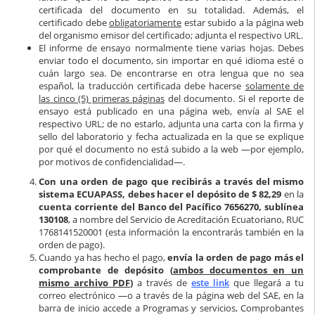
certificada del documento en su totalidad. Además, el
certificado debe
obligatoriamente
estar subido a la página web
del organismo emisor del certificado; adjunta el respectivo URL.
El informe de ensayo normalmente tiene varias hojas. Debes
enviar todo el documento, sin importar en qué idioma esté o
cuán largo sea. De encontrarse en otra lengua que no sea
español, la traducción certificada debe hacerse
solamente de
las cinco (5) primeras páginas
del documento. Si el reporte de
ensayo está publicado en una página web, envía al SAE el
respectivo URL; de no estarlo, adjunta una carta con la firma y
sello del laboratorio y fecha actualizada en la que se explique
por qué el documento no está subido a la web —por ejemplo,
por motivos de confidencialidad—.
Con una orden de pago que recibirás a través del mismo
sistema ECUAPASS, debes hacer el depósito de $ 82,29
en la
cuenta corriente del Banco del Pacífico 7656270, sublínea
130108
, a nombre del Servicio de Acreditación Ecuatoriano, RUC
1768141520001 (esta información la encontrarás también en la
orden de pago).
Cuando ya has hecho el pago,
envía la orden de pago más el
comprobante de depósito (
ambos documentos en un
mismo archivo PDF
)
a través de
este link
que llegará a tu
correo electrónico —o a través de la página web del SAE, en la
barra de inicio accede a Programas y servicios, Comprobantes