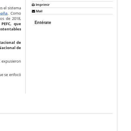
Imprimir
s el sistema
Mail
paña
. Como
dos de 2018,
Entérate
 PEFC, que
ustentables
Nacional de
Nacional de
E expusieron
ue se enfocó