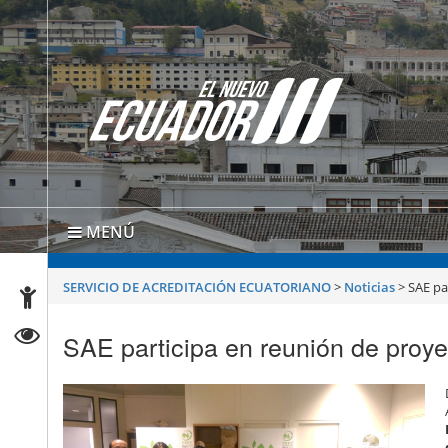
MENÚ
SERVICIO DE ACREDITACIÓN ECUATORIANO
>
Noticias
>
SAE pa
SAE participa en reunión de pro