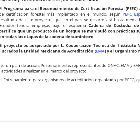
El
Programa para el Reconocimiento de Certificación Forestal (PEFC)
e
de certificación forestal más implantado en el mundo, según
PEFC Es
resultado de este proyecto, que en el país se desarrollará hasta media
Ecuador tendrá empresas bajo el esquema
Cadena de Custodia de
certifica que un producto de un bosque se manipuló con prácticas s
en todas las etapas de la cadena de suministro
.
El proyecto es auspiciado por la Cooperación Técnica del Instituto 
olucrados la Entidad Mexicana de Acreditación (
EMA
) y el Organismo 
entó un plan de acción. Posteriormente, representantes de ONAC, EMA y SA
 actividades a realizar en el marco del proyecto.
e del Entrenamiento para organismos de acreditación organizado por PEFC, q