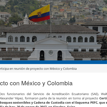
rticipa en reunión de proyecto con México y Colombia
yecto con México y Colombia
Dos funcionarios del Servicio de Acreditación Ecuatoriano (SAE), Wal
Alexander Yépez, formaron parte de la reunión en torno al proyecto
Cert
Bosques sostenibles y Cadena de Custodia con el Esquema PEFC,
que s
día de hoy, 20 de enero de 2017, en Ginebra, Suiza.