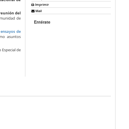
Imprimir
Mail
 reunión del
comunidad de
Entérate
e
ensayos de
como asuntos
o Especial de