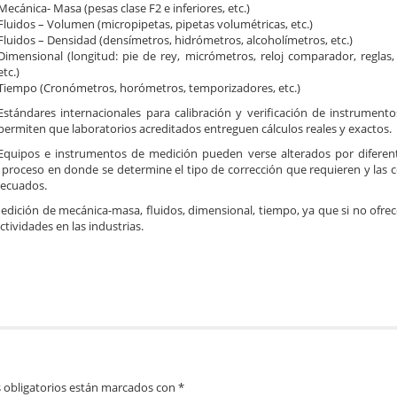
Mecánica- Masa (pesas clase F2 e inferiores, etc.)
Fluidos – Volumen (micropipetas, pipetas volumétricas, etc.)
Fluidos – Densidad (densímetros, hidrómetros, alcoholímetros, etc.)
Dimensional (longitud: pie de rey, micrómetros, reloj comparador, reglas,
etc.)
Tiempo (Cronómetros, horómetros, temporizadores, etc.)
Estándares internacionales para calibración y verificación de instrumento
permiten que laboratorios acreditados entreguen cálculos reales y exactos.
Equipos e instrumentos de medición pueden verse alterados por diferent
 proceso en donde se determine el tipo de corrección que requieren y las
decuados.
edición de mecánica-masa, fluidos, dimensional, tiempo, ya que si no ofrec
tividades en las industrias.
 obligatorios están marcados con
*