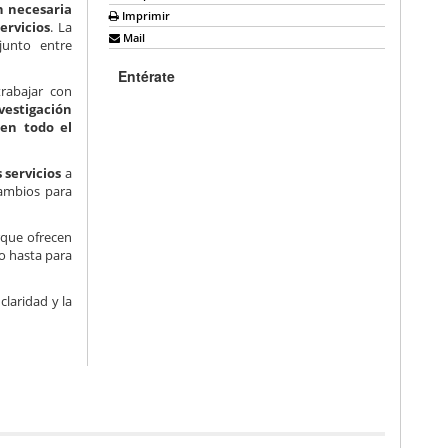
n necesaria
Imprimir
ervicios
. La
Mail
junto entre
Entérate
rabajar con
nvestigación
 en todo el
 servicios
a
cambios para
rque ofrecen
 o hasta para
laridad y la