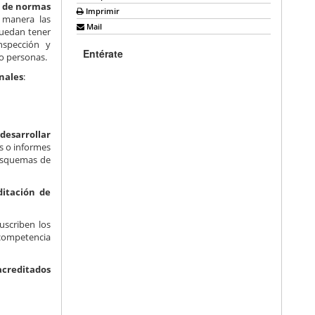
n de normas
Imprimir
 manera las
Mail
puedan tener
nspección y
Entérate
 o personas.
nales
:
desarrollar
s o informes
 esquemas de
ditación de
uscriben los
 competencia
acreditados