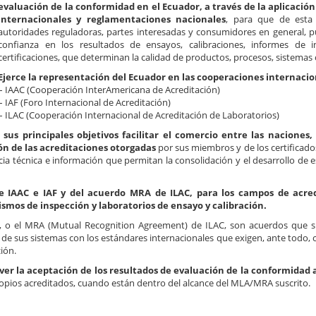
evaluación de la conformidad en el Ecuador, a través de la aplicació
internacionales y reglamentaciones nacionales
, para que de esta
autoridades reguladoras, partes interesadas y consumidores en general, 
confianza en los resultados de ensayos, calibraciones, informes de i
certificaciones, que determinan la calidad de productos, procesos, sistemas
Ejerce la representación del Ecuador en las cooperaciones internacio
– IAAC (Cooperación InterAmericana de Acreditación)
– IAF (Foro Internacional de Acreditación)
– ILAC (Cooperación Internacional de Acreditación de Laboratorios)
sus principales objetivos facilitar el comercio entre las naciones, 
n de las acreditaciones otorgadas
por sus miembros y de los certificado
cia técnica e información que permitan la consolidación y el desarrollo de
e IAAC e IAF y del acuerdo MRA de ILAC, para los campos de acre
smos de inspección y laboratorios de ensayo y calibración.
F, o el MRA (Mutual Recognition Agreement) de ILAC, son acuerdos que s
de sus sistemas con los estándares internacionales que exigen, ante todo,
ción.
ver la aceptación de los resultados de evaluación de la conformidad 
propios acreditados, cuando están dentro del alcance del MLA/MRA suscrito.