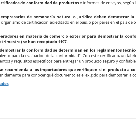
certificados de conformidad de productos
o informes de ensayos, según l
empresarios de personería natural o jurídica deben demostrar la 
organismo de certificación acreditado en el país, o por pares en el país de 
operadores en materia de comercio exterior para demostrar la conf
uatrimestre) se han receptado 1197.
a demostrar la conformidad se determinan en los reglamentos técnic
nto para la evaluación de la conformidad”. Con este certificado, un fabr
tos y requisitos específicos para entregar un producto seguro y confiable
 se recomienda a los importadores que verifiquen si el producto a co
detenidamente para conocer qué documento es el exigido para demostrar la 
cados