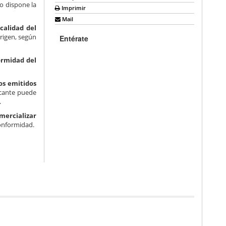
o dispone la
Imprimir
Mail
calidad del
origen, según
Entérate
ormidad del
os emitidos
icante puede
.
mercializar
conformidad.