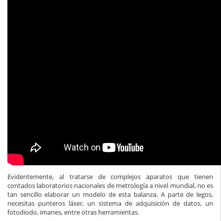
Evidentemente, al tratarse de complejos aparatos que tienen
contados laboratorios nacionales de metrología a nivel mundial, no es
tan sencillo elaborar un modelo de esta balanza. A parte de legos,
necesitas punteros láser, un sistema de adquisición de datos, un
fotodiodo, imanes, entre otras herramientas.