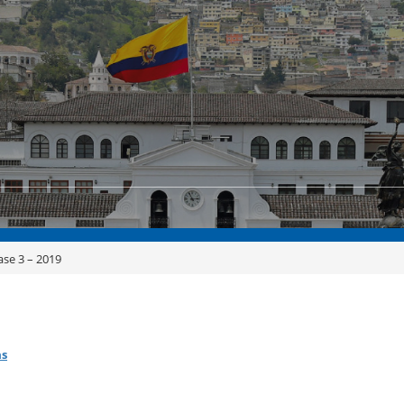
ase 3 – 2019
as