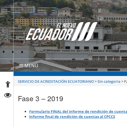
MENÚ
SERVICIO DE ACREDITACIÓN ECUATORIANO
>
Sin categoría
>
F
Fase 3 – 2019
Formulario FINAL del informe de rendición de cuent
Informe final de rendición de cuentas al CPCCS